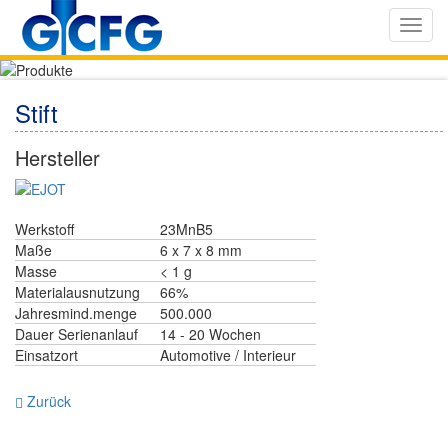
Toggl
navig
Stift
Hersteller
Werkstoff
23MnB5
Maße
6 x 7 x 8 mm
Masse
< 1 g
Materialausnutzung
66%
Jahresmind.menge
500.000
Dauer Serienanlauf
14 - 20 Wochen
Einsatzort
Automotive / Interieur
Zurück