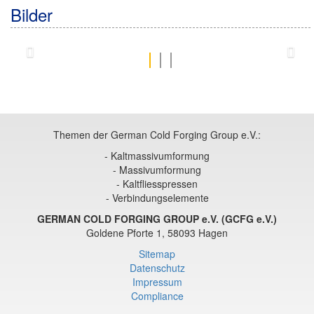
Bilder
Zurück
Weit
Themen der German Cold Forging Group e.V.:
- Kaltmassivumformung
- Massivumformung
- Kaltfliesspressen
- Verbindungselemente
GERMAN COLD FORGING GROUP e.V. (GCFG e.V.)
Goldene Pforte 1, 58093 Hagen
Sitemap
Datenschutz
Impressum
Compliance