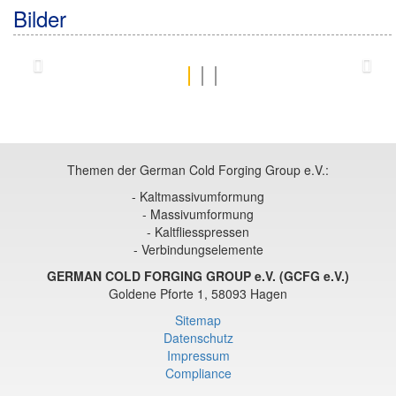
Bilder
Zurück
Weit
Themen der German Cold Forging Group e.V.:
- Kaltmassivumformung
- Massivumformung
- Kaltfliesspressen
- Verbindungselemente
GERMAN COLD FORGING GROUP e.V. (GCFG e.V.)
Goldene Pforte 1, 58093 Hagen
Sitemap
Datenschutz
Impressum
Compliance